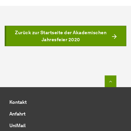
Zurück zur Startseite der Akademischen
Jahresfeier 2020
Zum Seit
Kontakt
Anfahrt
UniMail