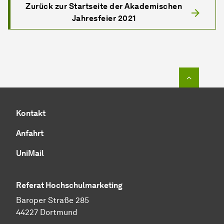
Zurück zur Startseite der Akademischen
Jahresfeier 2021
Zum Seit
Kontakt
Anfahrt
UniMail
Referat Hochschulmarketing
Baroper Straße 285
44227 Dortmund