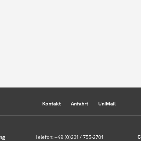
Kontakt
Anfahrt
UniMail
ng
Telefon:
+49 (0)231 / 755-2701
C