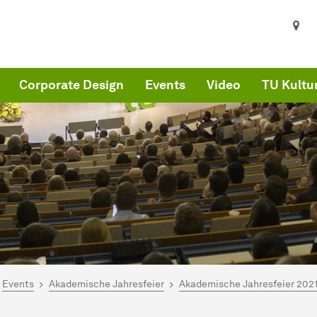
Corporate Design
Events
Video
TU Kultur
ind hier:
artseite
Events
Akademische Jahresfeier
Akademische Jahresfeier 202