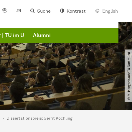
Suche
Kontrast
English
 | TU im U
Alumni
© M. Hengesbach​/​TU Dortmund
1
Dissertationspreis: Gerrit Köchling