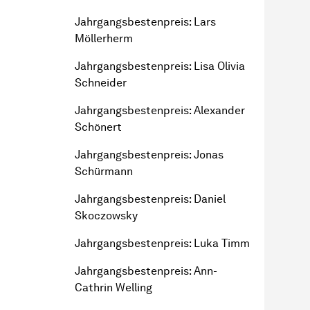
Jahr­gangs­besten­preis
: Lars
Möllerherm
Jahr­gangs­besten­preis
: Lisa Olivia
Schneider
Jahr­gangs­besten­preis
: Alexander
Schönert
Jahr­gangs­besten­preis
: Jonas
Schürmann
Jahr­gangs­besten­preis
: Daniel
Skoczowsky
Jahr­gangs­besten­preis
: Luka Timm
Jahr­gangs­besten­preis
: Ann-
Cathrin Welling