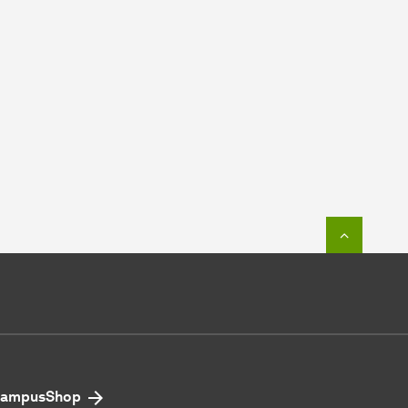
Zum Seit
ampusShop