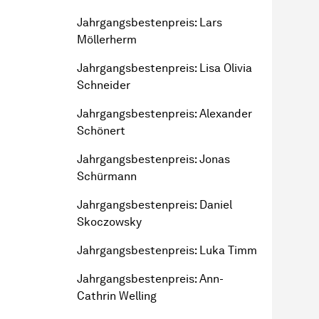
Jahr­gangs­besten­preis
: Lars
Möllerherm
Jahr­gangs­besten­preis
: Lisa Olivia
Schneider
Jahr­gangs­besten­preis
: Alexander
Schönert
Jahr­gangs­besten­preis
: Jonas
Schürmann
Jahr­gangs­besten­preis
: Daniel
Skoczowsky
Jahr­gangs­besten­preis
: Luka Timm
Jahr­gangs­besten­preis
: Ann-
Cathrin Welling