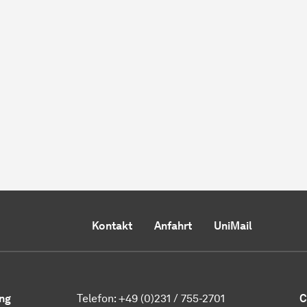
Kontakt
Anfahrt
UniMail
ng
Telefon:
+49 (0)231 / 755-2701
C