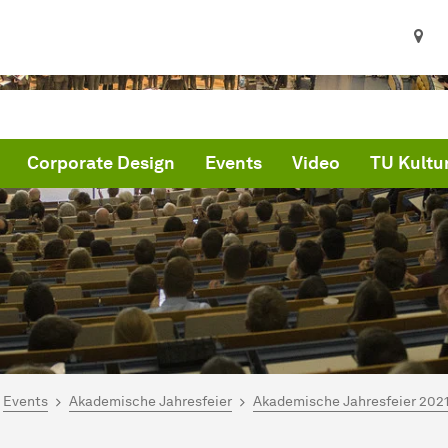
Corporate Design
Events
Video
TU Kultur
ind hier:
artseite
Events
Akademische Jahresfeier
Akademische Jahresfeier 202