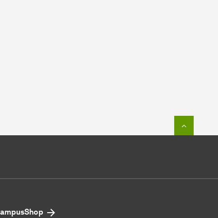
Zum Seit
ampusShop