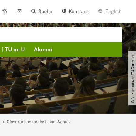
Suche
Kontrast
English
 | TU im U
Alumni
© M. Hengesbach​/​TU Dortmund
1
Dissertationspreis: Lukas Schulz